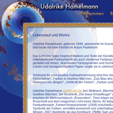
Lebenslauf und Werke
Udalrike Hamelmann, geboren 1946, absolvierte ihr Kuns
lebt heute mit ihrer Familie im Raum Paderborn.
Das Licht der Natur inspiriert Malerei und Texte der Künst
mittelalterlicher Farbsymbolik als auch moderner Farbpsyc
gestaltet mit reinen, strahlenden Farbpigmenten und hochk
Leinen und handgeschöpftem Papier zeigte sie in zahlreic
Schlüssel für eine positive Farbwahrnehmung sind ihre Vo
Farbenlehre“, „Farben in Goethes Märchen, „Das Blau des 
Hildegard von Bingen“, „Heilkraft der Farben“, „Farben und
Udalrike Hamelmann
veröffentlichte
den Bildband „Märchen
Goethes Märchen. Sie illustrierte „Die blaue Kristallkugel
erschien ihr Weihnachtsbuch „Rosenstern“, Tiere folgen 
Rosenduft und dem magischen Licht eines Sterns. Ihr far
Farbkartenspiel „FarbenTemperamente“ (2006) erschließt
Symbolik der Farben, vermittelt poesievoll und unterhalts
Wissen. 2007 illustrierte sie das Kochbuch „Pfeffer Salz