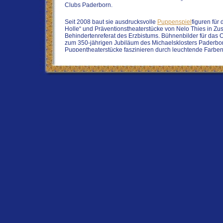
Clubs Paderborn.
Seit 2008 baut sie ausdrucksvolle
Puppenspiel
figuren für
Holle“ und Präventionstheaterstücke von Nelo Thies in Z
Behindertenreferat des Erzbistums. Bühnenbilder für das Or
zum 350-jährigen Jubiläum des Michaelsklosters Paderbor
Puppentheaterstücke faszinieren durch leuchtende Farben
Udalrike Hamelmann ist vertreten in den Künstler-Lexika
Ostwestfalen-Lippe und in „Frauen in Paderborn“ (Hrsg. B.